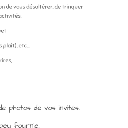
on de vous désaltérer, de trinquer
ctivités.
uet
lait), etc....
ires,
e photos de vos invités.
peu fournie.