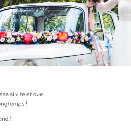
se si vite et que
longtemps !
ond !